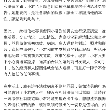
打人出氣，到丟雞蛋、潑糞等都有，不過這牽扯到暴力行為
和法律問題，小君也不願意用這種簡單粗暴的手法給渣男警
告，她想要的，是社會層面的報復：讓全世界認清他的本
性，讓悲劇到此為止。
因此，一統徵信社專員偕同小君對前男友進行深度調查，從
生活圈、交友情況、上班情況、家庭狀況到經濟狀況完全掌
握，並且蒐集當初嫖妓、約炮、多人運動的對話、照片和影
片，這其中還包括了小君和前男友對質的對話紀錄，對話仔
細地記錄下當初前男友道歉、哀求的樣子。現在，小君只要
不小心將這些證據，適當的合法的落到前男友親人、公司手
中，他的經濟和人際關係就會陷入危機，而且好一陣子不會
有人信任他任何事情。
在生活上，總有許多法律約束不到的罪惡，譬如渣男的行為
可能會毀了小君的人生，卻沒有相關法律可以幫助，這時候
一統徵信社就能協助小君將渣男驅逐出生命。想想渣男懊悔
的表情和痛苦的臉，或許教訓時做出的一切都是值得的。如