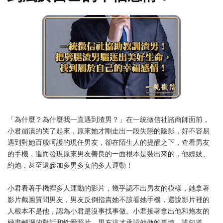
「為什麼？為什麼我一直遇到渣男？」在一統徵信社諮商師面前，
小君崩潰的哭了起來，原來她才剛走出一段失戀的陰影，好不容易
遇到對她百般呵護的現任男友，卻在陌生人的提醒之下，查看男友
的手機，進而發現原來男友善良的一面根本是裝出來的，他嫖妓、
約炮，甚至還參加多男多女的多人運動！
小君看著手機裡多人運動的影片，幾乎認不出男友的模樣，她拿著
影片截圖質問男友，男友反倒指責她不該看她手機，還說影片裡的
人根本不是他，認為小君是沒事找事做。小君接著拿出他和炮友的
極盡鹹溼的對話和性愛照片，男友這才承認他做的事情，誰知道，