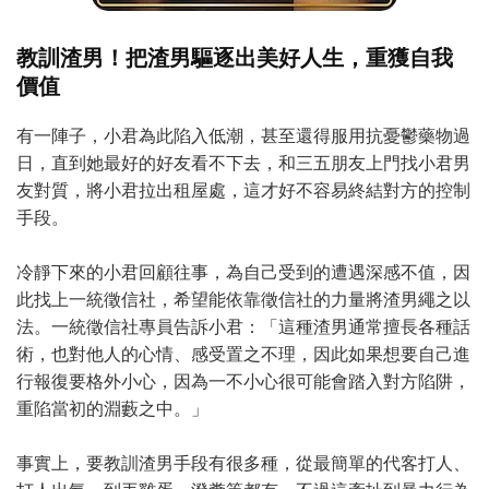
教訓渣男！把渣男驅逐出美好人生，重獲自我
價值
有一陣子，小君為此陷入低潮，甚至還得服用抗憂鬱藥物過
日，直到她最好的好友看不下去，和三五朋友上門找小君男
友對質，將小君拉出租屋處，這才好不容易終結對方的控制
手段。
冷靜下來的小君回顧往事，為自己受到的遭遇深感不值，因
此找上一統徵信社，希望能依靠徵信社的力量將渣男繩之以
法。一統徵信社專員告訴小君：「這種渣男通常擅長各種話
術，也對他人的心情、感受置之不理，因此如果想要自己進
行報復要格外小心，因為一不小心很可能會踏入對方陷阱，
重陷當初的淵藪之中。」
事實上，要教訓渣男手段有很多種，從最簡單的代客打人、