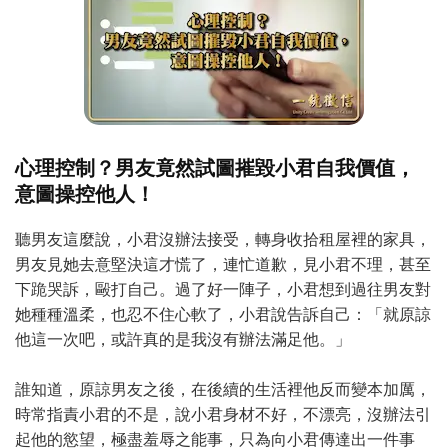
心理控制？男友竟然試圖摧毀小君自我價值，
意圖操控他人！
聽男友這麼說，小君沒辦法接受，轉身收拾租屋裡的家具，
男友見她去意堅決這才慌了，連忙道歉，見小君不理，甚至
下跪哭訴，毆打自己。過了好一陣子，小君想到過往男友對
她種種溫柔，也忍不住心軟了，小君說告訴自己：「就原諒
他這一次吧，或許真的是我沒有辦法滿足他。」
誰知道，原諒男友之後，在後續的生活裡他反而變本加厲，
時常指責小君的不是，說小君身材不好，不漂亮，沒辦法引
起他的慾望，極盡羞辱之能事，只為向小君傳達出一件事