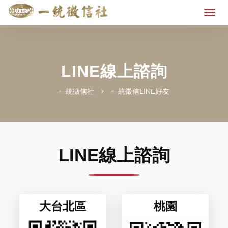
LINE線上諮詢
一統徵信社
一統徵信LINE好友
LINE線上諮詢
大台北
區
桃園