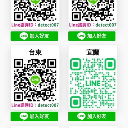
台東
宜蘭