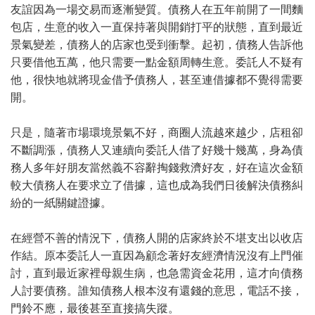
友誼因為一場交易而逐漸變質。債務人在五年前開了一間麵
包店，生意的收入一直保持著與開銷打平的狀態，直到最近
景氣變差，債務人的店家也受到衝擊。起初，債務人告訴他
只要借他五萬，他只需要一點金額周轉生意。委託人不疑有
他，很快地就將現金借予債務人，甚至連借據都不覺得需要
開。
只是，隨著市場環境景氣不好，商圈人流越來越少，店租卻
不斷調漲，債務人又連續向委託人借了好幾十幾萬，身為債
務人多年好朋友當然義不容辭掏錢救濟好友，好在這次金額
較大債務人在要求立了借據，這也成為我們日後解決債務糾
紛的一紙關鍵證據。
在經營不善的情況下，債務人開的店家終於不堪支出以收店
作結。原本委託人一直因為顧念著好友經濟情況沒有上門催
討，直到最近家裡母親生病，也急需資金花用，這才向債務
人討要債務。誰知債務人根本沒有還錢的意思，電話不接，
門鈴不應，最後甚至直接搞失蹤。