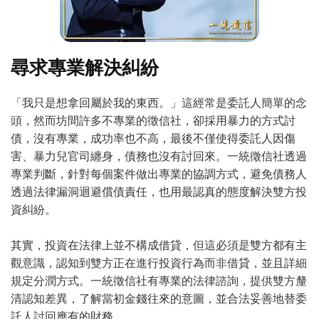
尋求專業解決糾紛
「我只是想拿回屬於我的東西。」這經常是委託人簡單的念
頭，然而坊間許多不專業的徵信社，卻採用暴力的方式討
債，沒有專業，成功率也不高，最後不僅使得委託人因傷
害、暴力兒官司纏身，債務也沒有討回來。一統徵信社透過
專業判斷，針對每個案件做出專業的協調方式，避免債務人
透過法律漏洞迴避償債責任，也用最認真的態度解決雙方投
資糾紛。
其實，投資在法律上並不構成借貸，但這必須是雙方都有主
觀意識，認知到雙方正在進行投資行為而非借貸，並且詳細
規定分潤方式。一統徵信社有專業的法律諮詢，提供雙方釐
清認知差異，了解當初金錢往來的意圖，並合法妥善地替委
託人討回應有的財務。