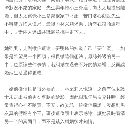
濟狀況不錯的家庭，先生與年輕小三外遇，向太太坦提出離
婚，但太太察覺小三是覬覦家中財產，苦口婆心勸說先生，
不料雙方陷入僵局，最後向林采莉求助，所幸在諮商過程
中，夫妻兩人達成共識願意攜手走下去。
她強調，走到徵信這途，要明確的知道自己「要什麼」，如
果是希望另一半回頭，得貫徹這個想法，原諒外遇的另一
半，也原諒整件事情，若糾結在過去不好的情緒裡，反而讓
婚姻生活過得更糟。
「婚前徵信也是很必要的。」林采莉又憶道，之前有位女護
士未走出被前男友劈腿的陰影，因此跟現任男友交往時，經
常覺得心裡不踏實、不安，故委託一統徵信採證，沒想到男
友真的劈腿有小三。事後這位護士表示感謝，讓她及時看清
另一半的真面目，而不是踏入婚姻後才知情。