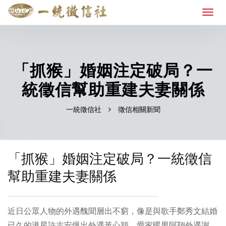
「抓猴」婚姻注定破局？一
統徵信幫助重建夫妻關係
一統徵信社
徵信相關新聞
「抓猴」婚姻注定破局？一統徵信
幫助重建夫妻關係
近日公眾人物的外遇醜聞層出不窮，像是與歌手鄭秀文結婚
已久的港星許志安爆出外遇黃心穎、愛家暖男阿翔外遇謝