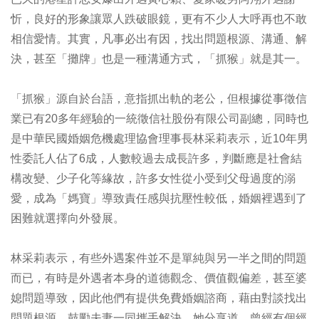
忻，良好的形象讓眾人跌破眼鏡，更有不少人大呼再也不敢
相信愛情。其實，凡事必出有因，找出問題根源、溝通、解
決，甚至「攤牌」也是一種溝通方式，「抓猴」就是其一。
「抓猴」源自於台語，意指抓出軌的老公，但根據從事徵信
業已有20多年經驗的一統徵信社股份有限公司副總，同時也
是中華民國婚姻危機處理協會理事長林采莉表示，近10年男
性委託人佔了6成，人數較過去成長許多，判斷應是社會結
構改變、少子化等緣故，許多女性從小受到父母過度的溺
愛，成為「媽寶」導致責任感與抗壓性較低，婚姻裡遇到了
困難就選擇向外發展。
林采莉表示，有些外遇案件並不是單純與另一半之間的問題
而已，有時是外遇者本身的道德觀念、價值觀偏差，甚至婆
媳問題導致，因此他們有提供免費婚姻諮商，藉由對談找出
問題根源，鼓勵夫妻一同攜手解決。她分享道，曾經有個經