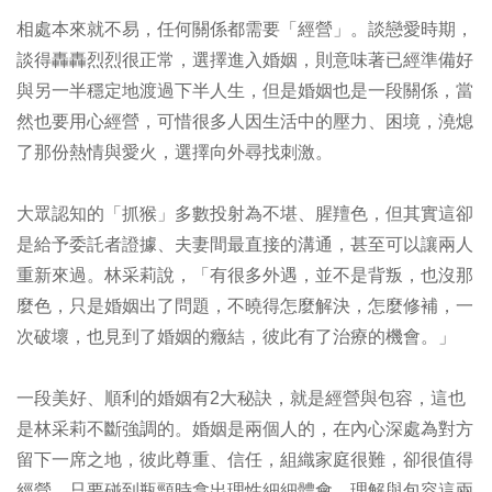
相處本來就不易，任何關係都需要「經營」。談戀愛時期，
談得轟轟烈烈很正常，選擇進入婚姻，則意味著已經準備好
與另一半穩定地渡過下半人生，但是婚姻也是一段關係，當
然也要用心經營，可惜很多人因生活中的壓力、困境，澆熄
了那份熱情與愛火，選擇向外尋找刺激。
大眾認知的「抓猴」多數投射為不堪、腥羶色，但其實這卻
是給予委託者證據、夫妻間最直接的溝通，甚至可以讓兩人
重新來過。林采莉說，「有很多外遇，並不是背叛，也沒那
麼色，只是婚姻出了問題，不曉得怎麼解決，怎麼修補，一
次破壞，也見到了婚姻的癥結，彼此有了治療的機會。」
一段美好、順利的婚姻有2大秘訣，就是經營與包容，這也
是林采莉不斷強調的。婚姻是兩個人的，在內心深處為對方
留下一席之地，彼此尊重、信任，組織家庭很難，卻很值得
經營，只要碰到瓶頸時拿出理性細細體會，理解與包容這兩