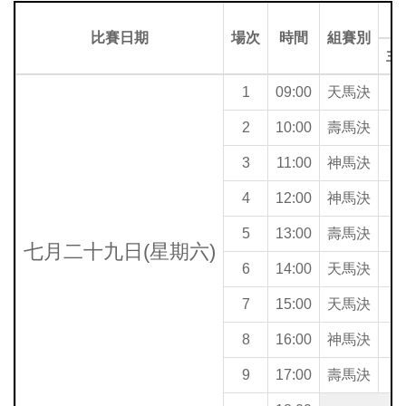
比賽日期
場次
時間
組賽別
主
1
09:00
天馬決
2
10:00
壽馬決
3
11:00
神馬決
4
12:00
神馬決
5
13:00
壽馬決
七月二十九日(星期六)
6
14:00
天馬決
7
15:00
天馬決
台
8
16:00
神馬決
9
17:00
壽馬決