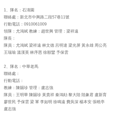
1、隊名：石濤園
聯絡處：新北市中興路二段57巷11號
行動電話：0910061009
領隊：尤鴻斌 教練：趙世興 管理：梁祥遠
隊長：
隊員：尤鴻斌 梁祥遠 林文德 呂明達 梁光屏 黃永雄 周公亮
王瑞瑜 溫漢英 林序恩 徐順鑾 予保雲
2、隊名：中華老馬
聯絡處：
行動電話：
教練：陳賜珍 管理：盧志強
隊員：王明華 陳賜珍 黃貴祥 秦鴻勛 黎大陸 陸象君 盧新育
廖世民 予保雲 梁 軍 李如明 徐鳴遠 費吳深 楊本安 張曉亭
盧志強