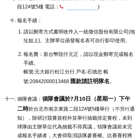
段124號5樓 電話：
0935-919-608
)
報名手續：
請以郵寄方式書明收件人一統徵信股份有限公司(地
址如上)。主辦單位函發報名表可自行影印使用。
報名費：新台幣陸仟元正，請以現金郵寄完成報名
手續。
帳號:元大銀行松江分行 戶名:石德忠 帳
匯款請註明隊名
號:20842000013468
。
領隊會議於7月10日（星期一）下午
領隊會議：
二時
於台北市南京東路二段124號5樓舉行（不另行通
知），除研討競賽規程外並舉行抽籤排定賽程，未到
球隊由主辦單位代為抽籤不得異議，領隊會議前未完
成報名手續者，大會得取消該隊參賽權。比賽賽程將