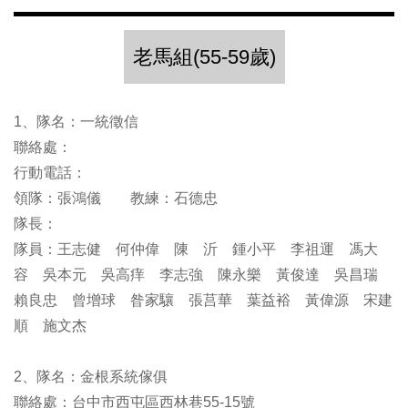
老馬組(55-59歲)
1、隊名：一統徵信
聯絡處：
行動電話：
領隊：張鴻儀 教練：石德忠
隊長：
隊員：王志健 何仲偉 陳 沂 鍾小平 李祖運 馮大
容 吳本元 吳高痒 李志強 陳永樂 黃俊達 吳昌瑞
賴良忠 曾增球 昝家驤 張莒華 葉益裕 黃偉源 宋建
順 施文杰
2、隊名：金根系統傢俱
聯絡處：台中市西屯區西林巷55-15號