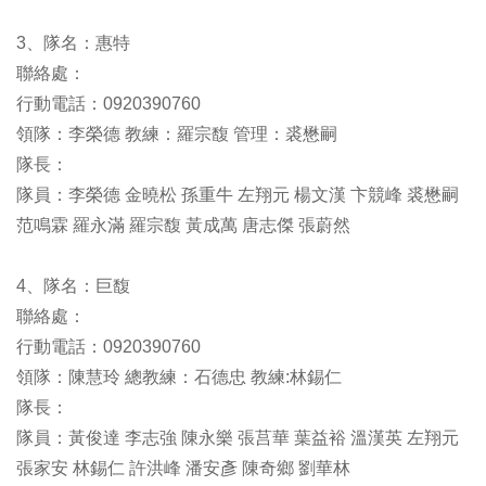
3、隊名：惠特
聯絡處：
行動電話：0920390760
領隊：李榮德 教練：羅宗馥 管理：裘懋嗣
隊長：
隊員：李榮德 金曉松 孫重牛 左翔元 楊文漢 卞競峰 裘懋嗣
范鳴霖 羅永滿 羅宗馥 黃成萬 唐志傑 張蔚然
4、隊名：巨馥
聯絡處：
行動電話：0920390760
領隊：陳慧玲 總教練：石德忠 教練:林錫仁
隊長：
隊員：黃俊達 李志強 陳永樂 張莒華 葉益裕 溫漢英 左翔元
張家安 林錫仁 許洪峰 潘安彥 陳奇鄉 劉華林