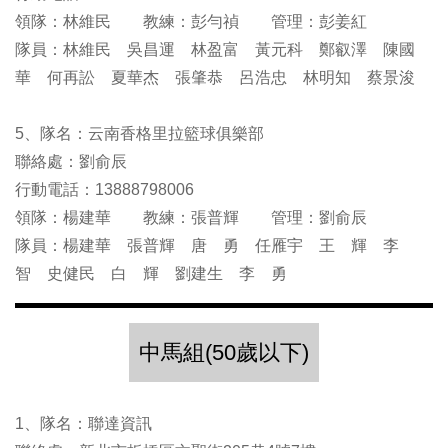
領隊：林維民 教練：彭勻禎 管理：彭姜紅
隊員：林維民 吳昌運 林盈富 黃元科 鄭叡澤 陳國
華 何再訟 夏華杰 張肇恭 呂浩忠 林明知 蔡景浚
5、隊名：云南香格里拉籃球俱樂部
聯絡處：劉俞辰
行動電話：13888798006
領隊：楊建華 教練：張普輝 管理：劉俞辰
隊員：楊建華 張普輝 唐 勇 任雁宇 王 輝 李
智 史健民 白 輝 劉建生 李 勇
中馬組(50歲以下)
1、隊名：聯達資訊