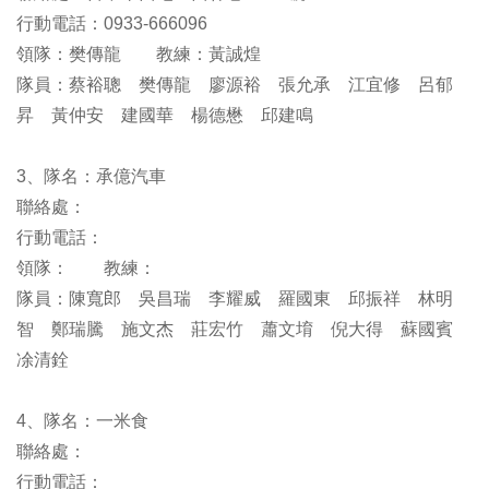
行動電話：0933-666096
領隊：樊傳龍 教練：黃誠煌
隊員：蔡裕聰 樊傳龍 廖源裕 張允承 江宜修 呂郁
昇 黃仲安 建國華 楊德懋 邱建鳴
3、隊名：承億汽車
聯絡處：
行動電話：
領隊： 教練：
隊員：陳寬郎 吳昌瑞 李耀威 羅國東 邱振祥 林明
智 鄭瑞騰 施文杰 莊宏竹 蕭文堉 倪大得 蘇國賓
凃清銓
4、隊名：一米食
聯絡處：
行動電話：