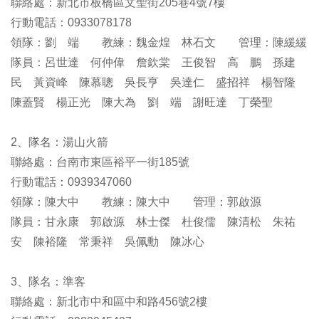
聯絡處：新北市板橋區文聖街205巷4號7樓
行動電話：0933078178
領隊：劉 端 教練：魏金煌 林石文 管理：陳緩緩
隊員：呂世達 何仲偉 詹欽棠 王俊智 高 鵬 孫建
民 黃資峰 陳慕聰 吳長亨 吳達仁 盛招祥 楊智隆
陳蓋賢 楊正光 陳大為 劉 端 謝旺達 丁榮聖
2、隊名：湯山火箭
聯絡處：台南市東區裕平一街185號
行動電話：0939347060
領隊：陳大中 教練：陳大中 管理：郭啟源
隊員：甘永康 郭啟源 林士傑 杜俊儒 陳清松 朱祐
安 陳裕隆 常秉祥 吳佩勳 陳冰心
3、隊名：準客
聯絡處：新北市中和區中和路456號2樓