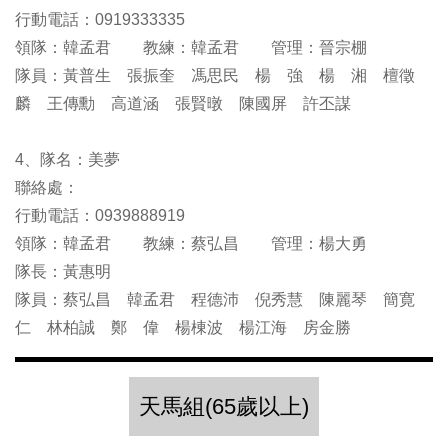
行動電話：0919333335
領隊：韓孟君 教練：韓孟君 管理：晉宗棚
隊員：黃普生 張振奎 馮思民 楊 強 楊 湘 檀徵
麟 王傳勳 高道涵 張賢暾 陳國屏 許丕謀
4、隊名：美夢
聯絡處：
行動電話：0939888919
領隊：韓孟君 教練：蔡弘昌 管理：楊大勇
隊長：黃惠明
隊員：蔡弘昌 韓孟君 程德沛 倪秀慧 陳麗琴 簡寛
仁 林柏誠 鄭 偉 楊棟波 楊江海 房金勝
天馬組(65歲以上)