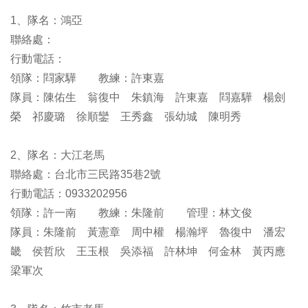
1、隊名：鴻亞
聯絡處：
行動電話：
領隊：閰家驊 教練：許東嘉
隊員：陳佑生 翁復中 朱鎮海 許東嘉 閰嘉驊 楊劍
榮 祁慶璐 徐順鑾 王秀鑫 張幼城 陳明秀
2、隊名：大江老馬
聯絡處：台北市三民路35巷2號
行動電話：0933202956
領隊：許一南 教練：朱隆前 管理：林文俊
隊員：朱隆前 黃憲章 周中權 楊瀚坪 魯復中 潘宏
畿 侯哲欣 王玉根 吳添福 許林坤 何金林 黃丙應
梁軍次