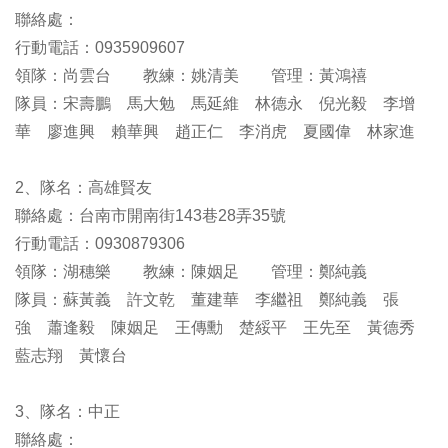
聯絡處：
行動電話：0935909607
領隊：尚雲台 教練：姚清美 管理：黃鴻禧
隊員：宋壽鵬 馬大勉 馬延維 林德永 倪光毅 李增
華 廖進興 賴華興 趙正仁 李消虎 夏國偉 林家進
2、隊名：高雄賢友
聯絡處：台南市開南街143巷28弄35號
行動電話：0930879306
領隊：湖穗樂 教練：陳姻足 管理：鄭純義
隊員：蘇黃義 許文乾 董建華 李繼祖 鄭純義 張
強 蕭逢毅 陳姻足 王傳勳 楚綏平 王先至 黃德秀
藍志翔 黃懷台
3、隊名：中正
聯絡處：