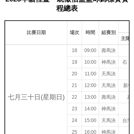
程總表
比賽日期
場次
時間
組賽別
主隊(
18
09:00
壽馬決
19
10:00
神馬決
石 
20
11:00
天馬決
21
12:00
天馬決
新竹
七月三十日(星期日)
22
13:00
壽馬決
高
23
14:00
神馬決
24
15:00
天馬決
台灣
25
16:00
神馬決