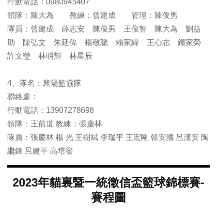
行動電話：0980945407
領隊：陳大為 教練：曾建成 管理：陳俊男
隊員：曾建成 薛志安 陳俊男 王俊智 陳大為 劉益
助 陳弘文 朱延偉 楊敬聰 賴家緯 王心志 鍾家榮
許文瑩 林明輝 林星辰
4、隊名：襄陽籃協隊
聯絡處：
行動電話：13907278698
領隊：王前道 教練：張慶林
隊員：張慶林 楊 光 王樹斌 李瑞平 王宏剛 韓安國 呂漢安 陶
繼鋒 呂建平 高培發
2023年貓裏暨一統徵信盃籃球錦標賽-
賽程圖